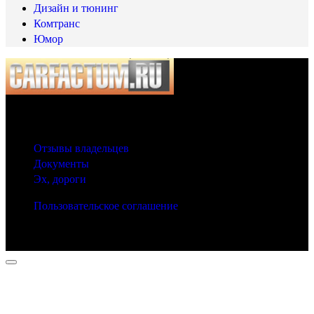
Дизайн и тюнинг
Комтранс
Юмор
© 2025 Carfactum.ru
Другие рубрики
Отзывы владельцев
Документы
Эх, дороги
Пользовательское соглашение