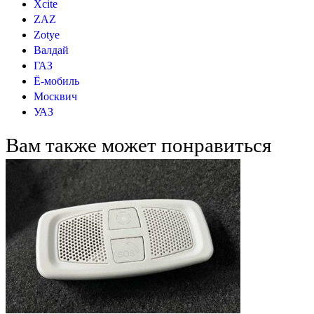
Xcite
ZAZ
Zotye
Валдай
ГАЗ
Ё-мобиль
Москвич
УАЗ
Вам также может понравиться