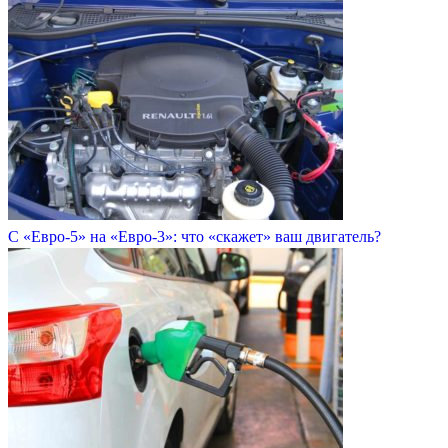
С «Евро-5» на «Евро-3»: что «скажет» ваш двигатель?