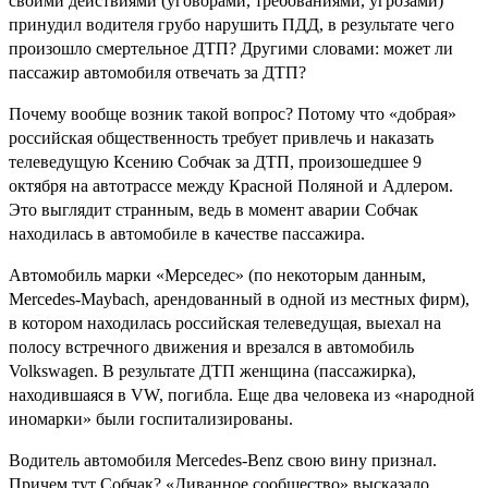
своими действиями (уговорами, требованиями, угрозами)
принудил водителя грубо нарушить ПДД, в результате чего
произошло смертельное ДТП? Другими словами: может ли
пассажир автомобиля отвечать за ДТП?
Почему вообще возник такой вопрос? Потому что «добрая»
российская общественность требует привлечь и наказать
телеведущую Ксению Собчак за ДТП, произошедшее 9
октября на автотрассе между Красной Поляной и Адлером.
Это выглядит странным, ведь в момент аварии Собчак
находилась в автомобиле в качестве пассажира.
Автомобиль марки «Мерседес» (по некоторым данным,
Mercedes-Maybach, арендованный в одной из местных фирм),
в котором находилась российская телеведущая, выехал на
полосу встречного движения и врезался в автомобиль
Volkswagen. В результате ДТП женщина (пассажирка),
находившаяся в VW, погибла. Еще два человека из «народной
иномарки» были госпитализированы.
Водитель автомобиля Mercedes-Benz свою вину признал.
Причем тут Собчак? «Диванное сообщество» высказало