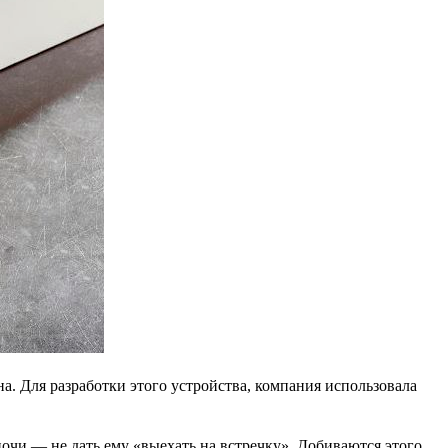
а. Для разработки этого устройства, компания использовала
ночи — не дать ему «выехать на встречку». Добиваются этого