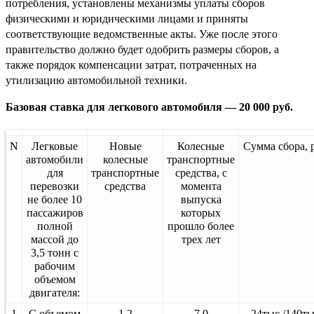
потребления, установлены механизмы уплаты сборов
физическими и юридическими лицами и приняты
соответствующие ведомственные акты. Уже после этого
правительство должно будет одобрить размеры сборов, а
также порядок компенсации затрат, потраченных на
утилизацию автомобильной техники.
Базовая ставка для легкового автомобиля — 20 000 руб.
N
Легковые
Новые
Колесные
Сумма сбора, 
автомобили
колесные
транспортные
для
транспортные
средства, с
перевозки
средства
момента
не более 10
выпуска
пассажиров
которых
полной
прошло более
массой до
трех лет
3,5 тонн с
рабочим
объемом
двигателя:
1
С объемом
1,2
7,0
24тыс./140ты