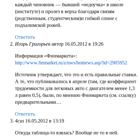
каждый чиновник — бывший «недоучка» в школе
(институте) и пролез в верха благодаря связям
(родственным, студентческим)и гибкой спине с
подхалимской рожей.
Ответить
Игорь Григорьев
автор
16.05.2012 в 19:26
Информация «Финмаркета»:
http://www.finmarket.ru/z/nws/hotnews.asp?id=2905952
Источник утверждает, что это и есть правильные ставки.
А те, что публиковались в апреле (там, где коэффициент
трудоемкости для легковых авто с двигателем менее 1,3
л равен 0,5), были, по мнению Финмаркета (см. ссылку)
предварительными…
Ответить
4cus
16.05.2012 в 13:19
Откуда таблица-то взялась? Вообще не то в ней.