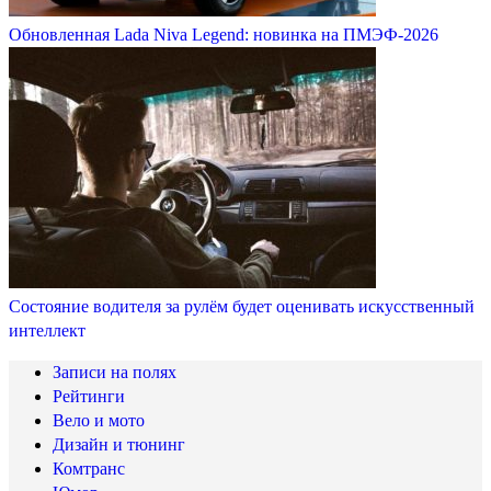
Обновленная Lada Niva Legend: новинка на ПМЭФ-2026
Состояние водителя за рулём будет оценивать искусственный
интеллект
Записи на полях
Рейтинги
Вело и мото
Дизайн и тюнинг
Комтранс