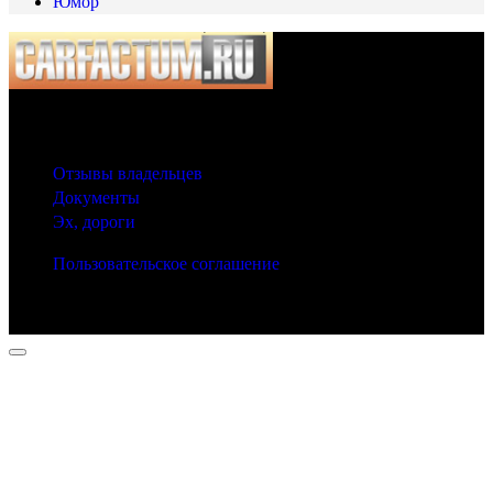
Юмор
© 2025 Carfactum.ru
Другие рубрики
Отзывы владельцев
Документы
Эх, дороги
Пользовательское соглашение