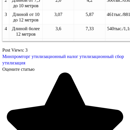
2
Длиной от 7,5
2,0
4,2
300тыс./63
до 10 метров
3
Длиной от 10
3,07
5,87
461тыс./88
до 12 метров
4
Длиной более
3,6
7,33
540тыс./1,
12 метров
Post Views:
3
Минпромторг
утилизационный налог
утилизационный сбор
утилизация
Оцените статью