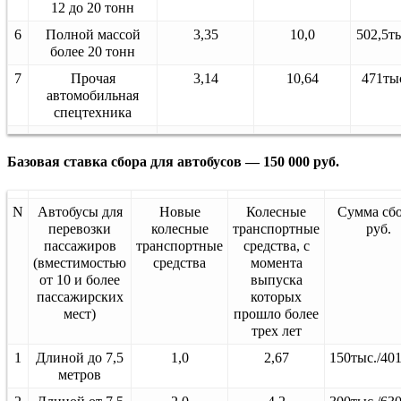
12 до 20 тонн
6
Полной массой
3,35
10,0
502,5ты
более 20 тонн
7
Прочая
3,14
10,64
471тыс
автомобильная
спецтехника
Базовая ставка сбора для автобусов — 150 000 руб.
N
Автобусы для
Новые
Колесные
Сумма сбо
перевозки
колесные
транспортные
руб.
пассажиров
транспортные
средства, с
(вместимостью
средства
момента
от 10 и более
выпуска
пассажирских
которых
мест)
прошло более
трех лет
1
Длиной до 7,5
1,0
2,67
150тыс./40
метров