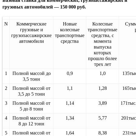
Базовая ставка для коммерческих, грузопассажирских и
грузовых автомобилей — 150 000 руб.
N
Коммерческие
Новые
Колесные
Сумм
грузовые и
колесные
транспортные
грузопассажирские
транспортные
средства, с
автомобили
средства
момента
выпуска
которых
прошло более
трех лет
1
Полной массой до
0,9
1,0
135тыс
3,5 тонн
2
Полной массой от
1,1
1,28
165тыс
3,5 до 5 тонн
3
Полной массой от
1,14
3,89
171тыс.
5 до 8 тонн
4
Полной массой от
1,34
5,77
201тыс
8 до 12 тонн
5
Полной массой от
1,64
8,38
231тыс