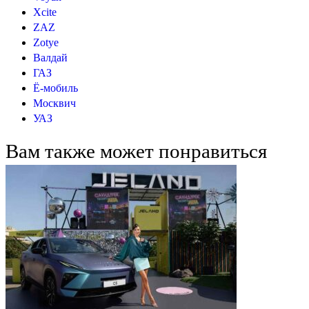
Xcite
ZAZ
Zotye
Валдай
ГАЗ
Ё-мобиль
Москвич
УАЗ
Вам также может понравиться