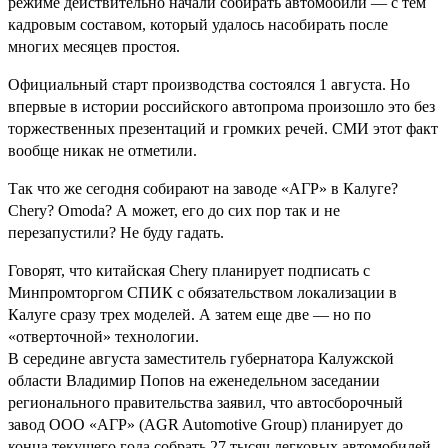
режиме действительно начали собирать автомобили — с тем
кадровым составом, который удалось насобирать после
многих месяцев простоя.
Официальный старт производства состоялся 1 августа. Но
впервые в истории российского автопрома произошло это без
торжественных презентаций и громких речей. СМИ этот факт
вообще никак не отметили.
Так что же сегодня собирают на заводе «АГР» в Калуге?
Chery? Omoda? А может, его до сих пор так и не
перезапустили? Не буду гадать.
Говорят, что китайская Chery планирует подписать с
Минпромторгом СПИК с обязательством локализации в
Калуге сразу трех моделей. А затем еще две — но по
«отверточной» технологии.
В середине августа заместитель губернатора Калужской
области Владимир Попов на еженедельном заседании
регионального правительства заявил, что автосборочный
завод ООО «АГР» (AGR Automotive Group) планирует до
конца текущего года собрать 27 тысяч легковых автомобилей.