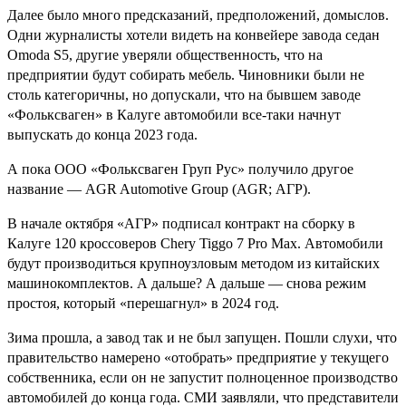
Далее было много предсказаний, предположений, домыслов.
Одни журналисты хотели видеть на конвейере завода седан
Omoda S5, другие уверяли общественность, что на
предприятии будут собирать мебель. Чиновники были не
столь категоричны, но допускали, что на бывшем заводе
«Фольксваген» в Калуге автомобили все-таки начнут
выпускать до конца 2023 года.
А пока ООО «Фольксваген Груп Рус» получило другое
название — AGR Automotive Group (AGR; АГР).
В начале октября «АГР» подписал контракт на сборку в
Калуге 120 кроссоверов Chery Tiggo 7 Pro Max. Автомобили
будут производиться крупноузловым методом из китайских
машинокомплектов. А дальше? А дальше — снова режим
простоя, который «перешагнул» в 2024 год.
Зима прошла, а завод так и не был запущен. Пошли слухи, что
правительство намерено «отобрать» предприятие у текущего
собственника, если он не запустит полноценное производство
автомобилей до конца года. СМИ заявляли, что представители