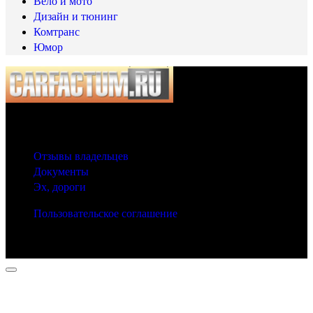
Вело и мото
Дизайн и тюнинг
Комтранс
Юмор
© 2025 Carfactum.ru
Другие рубрики
Отзывы владельцев
Документы
Эх, дороги
Пользовательское соглашение