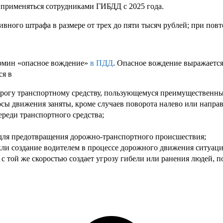
т применяться сотрудниками ГИБДД с 2025 года.
ного штрафа в размере от трех до пяти тысяч рублей; при пов
термин «опасное вождение»
в ПДД
. Опасное вождение выражаетс
ся в
орогу транспортному средству, пользующемуся преимущественн
ы движения заняты, кроме случаев поворота налево или направо
реди транспортного средства;
 для предотвращения дорожно-транспортного происшествия;
кли создание водителем в процессе дорожного движения ситуаци
с той же скоростью создает угрозу гибели или ранения людей, 