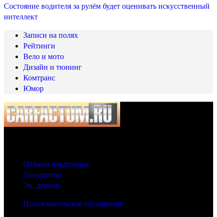
Состояние водителя за рулём будет оценивать искусственный
интеллект
Записи на полях
Рейтинги
Вело и мото
Дизайн и тюнинг
Комтранс
Юмор
© 2025 Carfactum.ru
Другие рубрики
Отзывы владельцев
Документы
Эх, дороги
Пользовательское соглашение