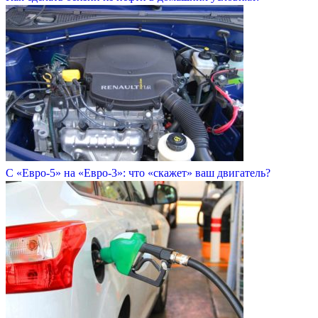
С «Евро-5» на «Евро-3»: что «скажет» ваш двигатель?