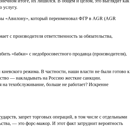
онечном итоге, их лишился. В общем и целом, это выглядит как
 услугу.
тивы «Авилону», который переименовал ФГР в AGR (AGR
ет с производителя ответственность за обязательства,
ыбить «бабки» с недобросовестного продавца (производителя),
 киевского режима. В частности, наши власти не были готово к
одство — накладывать на Россию жесткие санкции.
я на техобслуживание, больше не работает? Искренне
дарств, запрет торговых операций, в том числе с отдельными
ства, — это форс-мажор. И этот факт затруднит вероятность