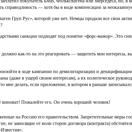
 заплатил покупатель БМВ, Фольксвагена или Мерседеса, но, в к
ть справедливость — хотя бы в виде компенсации за неоказанную
аген Груп Рус», которой уже нет. Немцы продали все свои ак
и?
рствами санкции подходят под понятие «форс-мажор». Это снима
о должно как-то на это реагировать — защитить мои интересы, в
произойти в ходе кампании по демилитаризации и денацификации
раны (даже в ущерб своим интересам), а их политическое руков
о мне делать, если приложение, в котором я раньше записывалс
е виноват! Пожалейте его. Он очень хороший человек!
енные на Россию его правительством. Запретительные меры госу
, не зависящие от воли сторон договора (контракта) обстоятель
Известия».