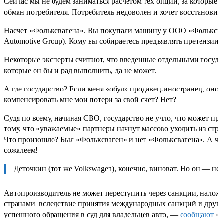
Сейчас мы не будем заниматься расчетом тех опций, за которые
обман потребителя. Потребитель недоволен и хочет восстанови
Насчет «Фольксвагена». Вы покупали машину у ООО «Фольксв
Automotive Group). Кому вы собираетесь предъявлять претензи
Некоторые эксперты считают, что введенные отдельными госуда
которые он бы и рад выполнить, да не может.
А где государство? Если меня «обул» продавец-иностранец, он
компенсировать мне мои потери за свой счет? Нет?
Судя по всему, начиная СВО, государство не учло, что может 
тому, что «уважаемые» партнеры начнут массово уходить из ст
Что произошло? Был «Фольксваген» и нет «Фольксвагена». А чт
сожалеем!
Деточкин (тот же Volkswagen), конечно, виноват. Но он — н
Автопроизводитель не может переступить через санкции, налож
странами, вследствие принятия международных санкций и другие
успешного обращения в суд для владельцев авто, —
сообщают
«