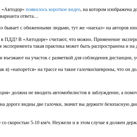
ГК «Автодор»
появилось короткое видео
, на котором изображена 
 варианта ответа…
чно бывает с обиженными людьми, тут же «наехал» на авторов и
ана в ПДД? В «Автодоре» считают, что можно. Применение эксп
ия эксперимента такая практика может быть распространена и на
и въезжают на участок с разметкой для соблюдения дистанции, 
ак я) «напорется» на трассе на такие галочки/шевроны, что он д
нция» должна не вводить автомобилистов в заблуждение, а помоч
на дороге видны две галочки, значит вы держите безопасную дис
 со скоростью 5-10 км/ч. Неужели и в этом случае я должен дер