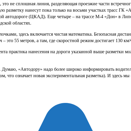
но, это не сплошная линия, разделяющая проезжие части встречн
ую разметку нанесут пока только на восьми участках трасс ГК «
ой автодороге (ЦКАД). Еще четыре – на трассе М-4 «Дон» в Лип
дской областях.
лочками, здесь включается чистая математика. Безопасная диста
 – это 55 метров, а там, где скоростной режим достигает 130 км/
ента практика нанесения на дороги указанной выше разметки мож
Думаю, «Автодору» надо более широко информировать водителей 
ом, что означает новая экспериментальная разметка). И здесь мы