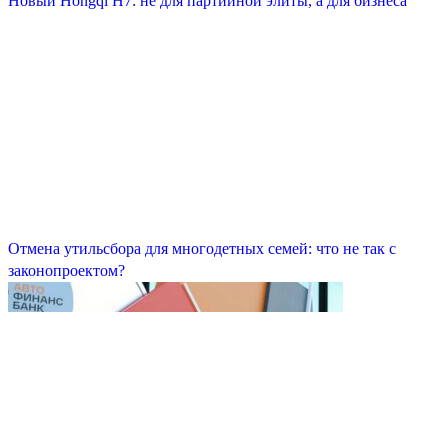
Новый Hongqi H7: не для партийной элиты, а для бизнеса
Отмена утильсбора для многодетных семей: что не так с
законопроектом?