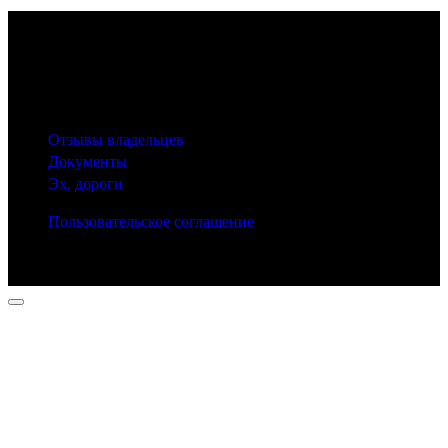
© 2025 Carfactum.ru
Другие рубрики
Отзывы владельцев
Документы
Эх, дороги
Пользовательское соглашение