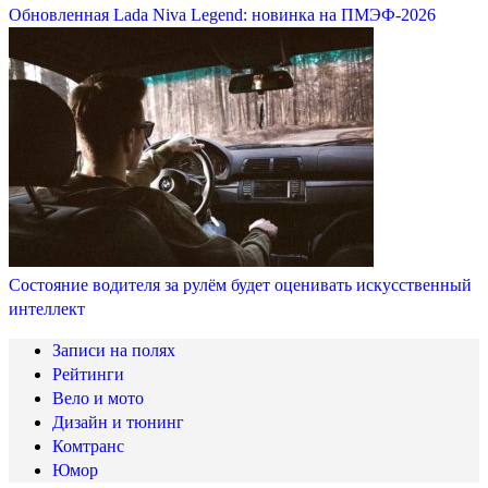
Обновленная Lada Niva Legend: новинка на ПМЭФ-2026
Состояние водителя за рулём будет оценивать искусственный
интеллект
Записи на полях
Рейтинги
Вело и мото
Дизайн и тюнинг
Комтранс
Юмор