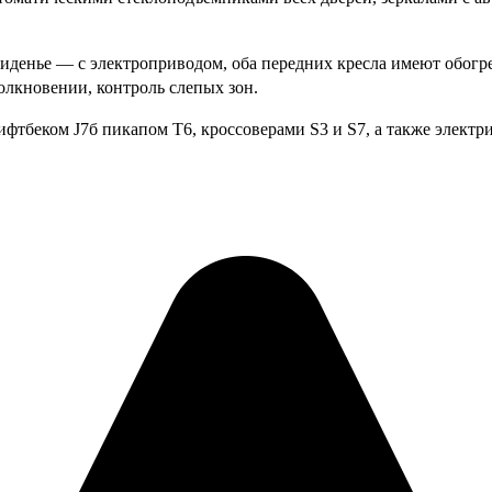
иденье — с электроприводом, оба передних кресла имеют обогрев
лкновении, контроль слепых зон.
фтбеком J7б пикапом Т6, кроссоверами S3 и S7, а также электр