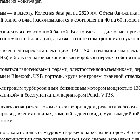
гами из Volkswagen.
мм — в высоту. Колесная база равна 2620 мм. Объем багажника 
й заднего ряда (раскладываются в соотношении 40 на 60 процент
ависимая с торсионной балкой. Все тормоза — дисковые, прич
системой стабилизации, а также ассистентом трогания на уклоне
авлен в четырех комплектациях. JAC JS4 в начальной комплекта
Нм) и 6-ступенчатой механической коробкой передач собственно
ктоваться галогеновыми фарами, электростеклоподъемниками, з
ами и Bluetooth, USB-портами, круиз-контролем, тканевой отдел
,5-литровым турбированным бензиновым мотором мощностью 136 
ханикой» и бесступенчатым вариатором Punch VT3S.
uxury оснащается люком с электроприводом, рулевым колесом с
троля давления в шинах, камерой заднего вида, мультимедийно
окожи.
о заказать только с «турбомотором» в паре с вариатором. В эт
томатическими стеклоподъемниками всех дверей, зеркалами с а