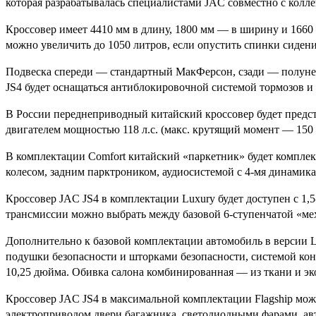
которая разрабатывалась специалистами JAC совместно с колле
Кроссовер имеет 4410 мм в длину, 1800 мм — в ширину и 1660 
можно увеличить до 1050 литров, если опустить спинки сидени
Подвеска спереди — стандартный MакФерсон, сзади — полунез
JS4 будет оснащаться антиблокировочной системой тормозов и 
В России переднеприводный китайский кроссовер будет предст
двигателем мощностью 118 л.с. (макс. крутящий момент — 150 
В комплектации Comfort китайский «паркетник» будет компле
колесом, задним парктроником, аудиосистемой с 4-мя динамик
Кроссовер JAC JS4 в комплектации Luxury будет доступен с 1
трансмиссии можно выбрать между базовой 6-ступенчатой «ме
Дополнительно к базовой комплектации автомобиль в версии L
подушки безопасности и шторками безопасности, системой кон
10,25 дюйма. Обивка салона комбинированная — из ткани и эк
Кроссовер JAC JS4 в максимальной комплектации Flagship можн
электроприводом двери багажника, светодиодными фарами, ав