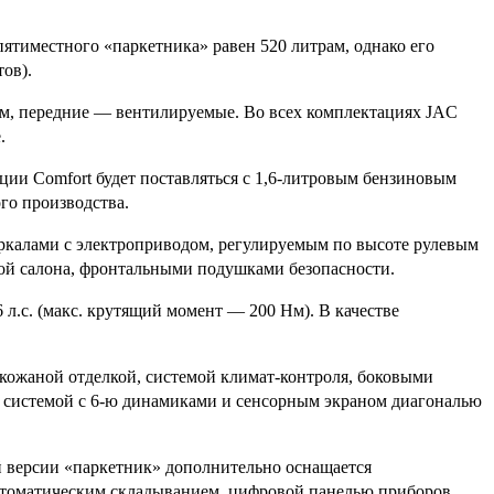
пятиместного «паркетника» равен 520 литрам, однако его
ов).
ем, передние — вентилируемые. Во всех комплектациях JAC
.
ции Comfort будет поставляться с 1,6-литровым бензиновым
го производства.
еркалами с электроприводом, регулируемым по высоте рулевым
кой салона, фронтальными подушками безопасности.
л.с. (макс. крутящий момент — 200 Нм). В качестве
 кожаной отделкой, системой климат-контроля, боковыми
й системой с 6-ю динамиками и сенсорным экраном диагональю
ой версии «паркетник» дополнительно оснащается
втоматическим складыванием, цифровой панелью приборов,