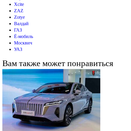
Xcite
ZAZ
Zotye
Валдай
ГАЗ
Ё-мобиль
Москвич
УАЗ
Вам также может понравиться