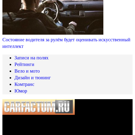
Состояние водителя за рулём будет оценивать искусственный
интеллект
Записи на полях
Рейтинги
Вело и мото
Дизайн и тюнинг
Комтранс
Юмор
© 2025 Carfactum.ru
Другие рубрики