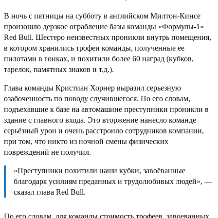
В ночь с пятницы на субботу в английском Милтон-Кинсе
произошло дерзкое ограбление базы команды «Формулы-1»
Red Bull. Шестеро неизвестных проникли внутрь помещения,
в котором хранились трофеи команды, полученные ее
пилотами в гонках, и похитили более 60 наград (кубков,
тарелок, памятных знаков и т.д.).
Глава команды Кристиан Хорнер выразил серьезную
озабоченность по поводу случившегося. По его словам,
подъехавшие к базе на автомашине преступники проникли в
здание с главного входа. Это вторжение нанесло команде
серьёзный урон и очень расстроило сотрудников компании,
при том, что никто из ночной смены физических
повреждений не получил.
«Преступники похитили наши кубки, завоёванные
благодаря усилиям преданных и трудолюбивых людей», —
сказал глава Red Bull.
По его словам, для команды стоимость трофеев, завоеванных