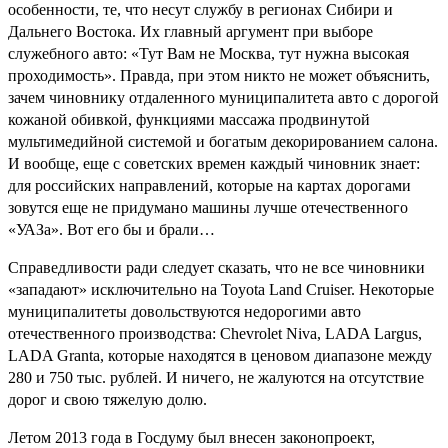
особенности, те, что несут службу в регионах Сибири и
Дальнего Востока. Их главный аргумент при выборе
служебного авто: «Тут Вам не Москва, тут нужна высокая
проходимость». Правда, при этом никто не может объяснить,
зачем чиновнику отдаленного муниципалитета авто с дорогой
кожаной обивкой, функциями массажа продвинутой
мультимедийной системой и богатым декорированием салона.
И вообще, еще с советских времен каждый чиновник знает:
для российских направлений, которые на картах дорогами
зовутся еще не придумано машины лучше отечественного
«УАЗа». Вот его бы и брали…
Справедливости ради следует сказать, что не все чиновники
«западают» исключительно на Toyota Land Cruiser. Некоторые
муниципалитеты довольствуются недорогими авто
отечественного производства: Chevrolet Niva, LADA Largus,
LADA Granta, которые находятся в ценовом диапазоне между
280 и 750 тыс. рублей. И ничего, не жалуются на отсутствие
дорог и свою тяжелую долю.
Летом 2013 года в Госдуму был внесен законопроект,