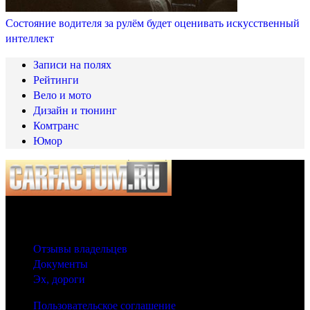
Состояние водителя за рулём будет оценивать искусственный
интеллект
Записи на полях
Рейтинги
Вело и мото
Дизайн и тюнинг
Комтранс
Юмор
© 2025 Carfactum.ru
Другие рубрики
Отзывы владельцев
Документы
Эх, дороги
Пользовательское соглашение