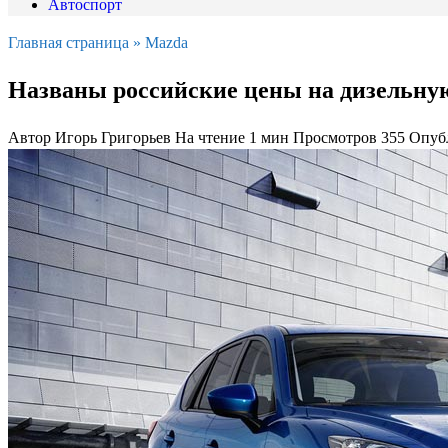
Автоспорт
Главная страница
»
Mazda
Названы российские цены на дизельну
Автор
Игорь Григорьев
На чтение
1 мин
Просмотров
355
Опуб