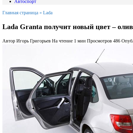
Автоспорт
Главная страница
»
Lada
Lada Granta получит новый цвет – оли
Автор
Игорь Григорьев
На чтение
1 мин
Просмотров
486
Опуб