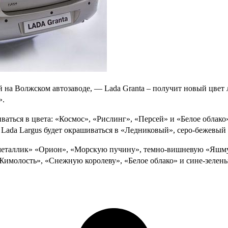
на Волжском автозаводе, — Lada Granta – получит новый цвет 
».
шиваться в цвета: «Космос», «Рислинг», «Персей» и «Белое обла
 Lada Largus будет окрашиваться в «Ледниковый», серо-бежевый
«металлик» «Орион», «Морскую пучину», темно-вишневую «Яшму»
«Жимолость», «Снежную королеву», «Белое облако» и сине-зеле