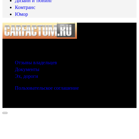
Дизайн и тюнинг
Комтранс
Юмор
© 2025 Carfactum.ru
Другие рубрики
Отзывы владельцев
Документы
Эх, дороги
Пользовательское соглашение