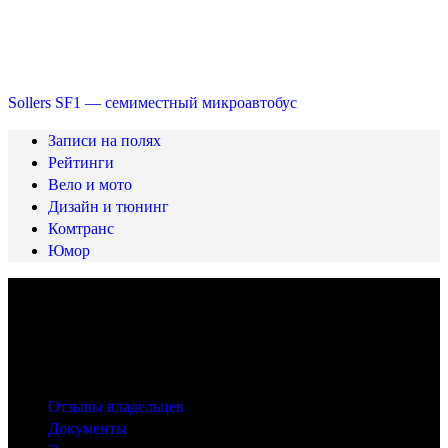
Sollers SF1 — семиместный микроавтобус
Записи на полях
Рейтинги
Вело и мото
Дизайн и тюнинг
Комтранс
Юмор
© 2025 Carfactum.ru
Другие рубрики
Отзывы владельцев
Документы