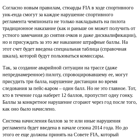
Согласно новым правилам, стюарды FIA в ходе спортивного
уик-енда смогут за каждое нарушение спортивного
регламента чемпионата не только накладывать на пилота
традиционное наказание (как и раньше он может получить от
устного замечания до снятия очков и даже дисквалификации),
но и присуждать за это же наказание штрафные баллы. На
этот счет будет введена специальная таблица (справочная
шкала), которой будут пользоваться комиссары.
Так, за создание аварийной ситуации на трассе (даже
непреднамеренное) пилоту, спровоцировавшему ее, могут
присудить три балла, нарушение дистанции во время
следования за пейс-каром – один балл. Но не это главное. Тот,
кто в течение года наберет 12 баллов, пропустит одну гонку.
Баллы за конкретное нарушение сгорают через год после того,
как оно было начислено.
Система начисления баллов за те или иные нарушения
регламента будет введена в начале сезона 2014 года. Но до
этого ее еще должны принять на Совете FIA, который