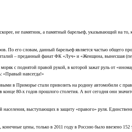
скорее, не памятник, а памятный барельеф, указывающий на то,
в. По его словам, данный барельеф является частью общего пр
италий – преданный фанат ФК «Луч» и «Женщина, вынесшая (пе
моряк с поднятой правой рукой, в которой зажат руль от «инома
: «Правый навсегда!»
рвыми в Приморье стали привозить на родину автомобили с пра
 конце 80-х годов прошлого столетия. А вот сегодня они значи
й населения, выступающих в защиту «правого» руля. Единственн
конечные цены, только в 2011 году в Россию было ввезено 152 т