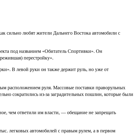
 как сильно любят жители Дальнего Востока автомобили с
оекта под названием «Обитатель Спортивки». Он
режившая) перестройку».
рки». В левой руки он также держит руль, но уже от
вым расположением руля. Массовые поставки праворульных
тельно сократились из-за заградительных пошлин, которые были
ое, чем ответили им власти, — обещание не запрещать
ыс. легковых автомобилей с правым рулем, а в первом