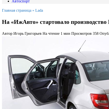
Автоспорт
Главная страница
»
Lada
На «ИжАвто» стартовало производство 
Автор
Игорь Григорьев
На чтение
1 мин
Просмотров
358
Опуб