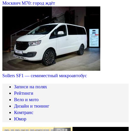
Москвич М70: город ждёт
Sollers SF1 — семиместный микроавтобус
Записи на полях
Рейтинги
Вело и мото
Дизайн и тюнинг
Комтранс
Юмор