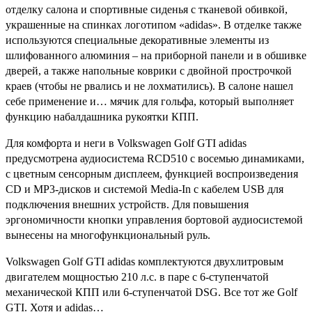
отделку салона и спортивные сиденья с тканевой обивкой,
украшенные на спинках логотипом «adidas». В отделке также
используются специальные декоративные элементы из
шлифованного алюминия – на приборной панели и в обшивке
дверей, а также напольные коврики с двойной прострочкой
краев (чтобы не рвались и не лохматились). В салоне нашел
себе применение и… мячик для гольфа, который выполняет
функцию набалдашника рукоятки КПП.
Для комфорта и неги в Volkswagen Golf GTI adidas
предусмотрена аудиосистема RCD510 с восемью динамиками,
с цветным сенсорным дисплеем, функцией воспроизведения
CD и MP3-дисков и системой Media-In с кабелем USB для
подключения внешних устройств. Для повышения
эргономичности кнопки управления бортовой аудиосистемой
вынесены на многофункциональный руль.
Volkswagen Golf GTI adidas комплектуются двухлитровым
двигателем мощностью 210 л.с. в паре с 6-ступенчатой
механической КПП или 6-ступенчатой DSG. Все тот же Golf
GTI. Хотя и adidas…