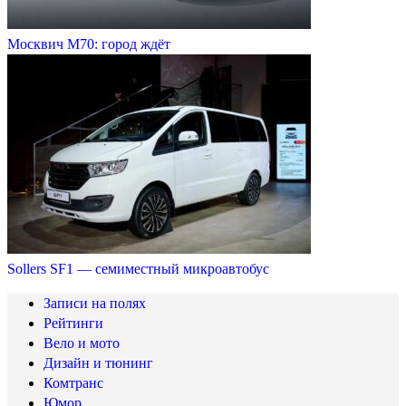
Москвич М70: город ждёт
Sollers SF1 — семиместный микроавтобус
Записи на полях
Рейтинги
Вело и мото
Дизайн и тюнинг
Комтранс
Юмор