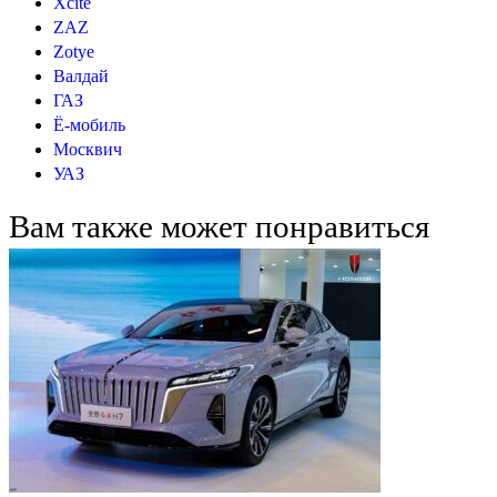
Xcite
ZAZ
Zotye
Валдай
ГАЗ
Ё-мобиль
Москвич
УАЗ
Вам также может понравиться