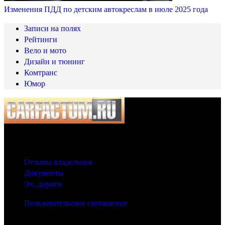
Изменения ПДД по детским автокреслам в июле 2025 года
Записи на полях
Рейтинги
Вело и мото
Дизайн и тюнинг
Комтранс
Юмор
© 2025 Carfactum.ru
Другие рубрики
Отзывы владельцев
Документы
Эх, дороги
Пользовательское соглашение