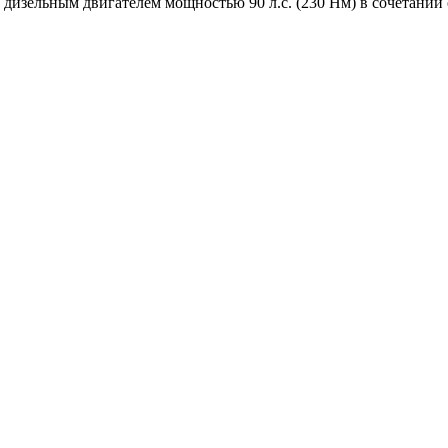
дизельным двигателем мощностью 90 л.с. (230 Нм) в сочетании 