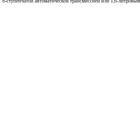
6-ступенчатой автоматической трансмиссией или 1,6-литровым 