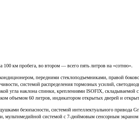
на 100 км пробега, во втором — всего пять литров на «сотню».
ся кондиционером, передними стеклоподъемниками, правой боко
ойчивости, системой распределения тормозных усилий, светод
вкой угла наклона спинки, креплениями ISOFIX, складываемой с
ком объемом 60 литров, индикатором открытых дверей и открыт
подушками безопасности, системой интеллектуального привода Gr
ти, мультимедийной системой с 7-дюймовым сенсорным экраном 