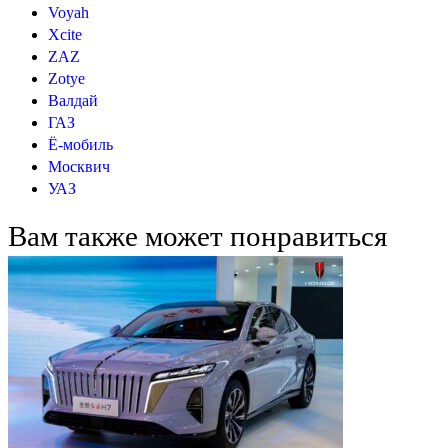
Voyah
Xcite
ZAZ
Zotye
Валдай
ГАЗ
Ё-мобиль
Москвич
УАЗ
Вам также может понравиться