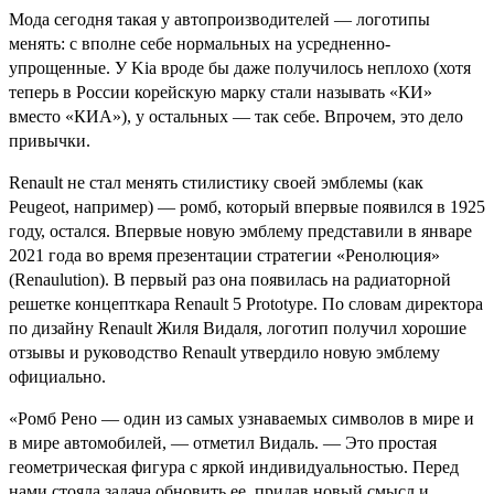
Мода сегодня такая у автопроизводителей — логотипы
менять: с вполне себе нормальных на усредненно-
упрощенные. У Kia вроде бы даже получилось неплохо (хотя
теперь в России корейскую марку стали называть «КИ»
вместо «КИА»), у остальных — так себе. Впрочем, это дело
привычки.
Renault не стал менять стилистику своей эмблемы (как
Peugeot, например) — ромб, который впервые появился в 1925
году, остался. Впервые новую эмблему представили в январе
2021 года во время презентации стратегии «Ренолюция»
(Renaulution). В первый раз она появилась на радиаторной
решетке концепткара Renault 5 Prototype. По словам директора
по дизайну Renault Жиля Видаля, логотип получил хорошие
отзывы и руководство Renault утвердило новую эмблему
официально.
«Ромб Рено — один из самых узнаваемых символов в мире и
в мире автомобилей, — отметил Видаль. — Это простая
геометрическая фигура с яркой индивидуальностью. Перед
нами стояла задача обновить ее, придав новый смысл и