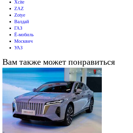
Xcite
ZAZ
Zotye
Валдай
ГАЗ
Ё-мобиль
Москвич
УАЗ
Вам также может понравиться