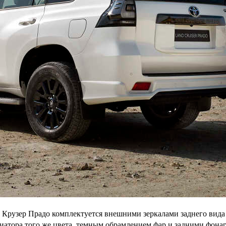
Крузер Прадо комплектуется внешними зеркалами заднего вида с
диатора того же цвета, темным обрамлением фар и задними фона