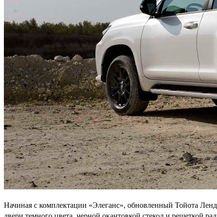
Начиная с комплектации «Элеганс», обновленный Тойота Ленд 
двери темного цвета, черной окантовкой стекол и решеткой ра