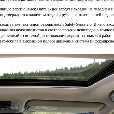
ную версию Black Onyx. В нее входят накладки на переднем и 
 подтверждается наличием отделки рулевого колеса кожей и дер
 входит пакет активной безопасности Safety Sense 2.0. В него в
авания велосипедистов в светлое время и пешеходов в темное 
единенный с системой распознавания дорожных знаков и работа
томобиля в выбранной полосе движения, система информировани