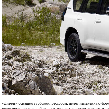
«Дизель» оснащен турбокомпрессором, имеет измененную форму
уменьшить шумы и вибрации и, что немаловажно, снизить расх