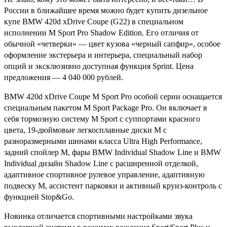
России в ближайшее время можно будет купить дизельное
купе BMW 420d xDrive Coupe (G22) в специальном
исполнении M Sport Pro Shadow Edition. Его отличия от
обычной «четверки» — цвет кузова «черный сапфир», особое
оформление экстерьера и интерьера, специальный набор
опций и эксклюзивно доступная функция Sprint. Цена
предложения — 4 040 000 рублей.
BMW 420d xDrive Coupe M Sport Pro особой серии оснащается
специальным пакетом M Sport Package Pro. Он включает в
себя тормозную систему M Sport с суппортами красного
цвета, 19-дюймовые легкосплавные диски M с
разноразмерными шинами класса Ultra High Performance,
задний спойлер M, фары BMW Individual Shadow Line и BMW
Individual дизайн Shadow Line с расширенной отделкой,
адаптивное спортивное рулевое управление, адаптивную
подвеску M, ассистент парковки и активный круиз-контроль с
функцией Stop&Go.
Новинка отличается спортивными настройками звука