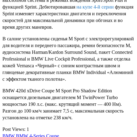
выхлопной системы в режимах вождения Sport/Sport Plus и
функцией Sprint. Дебютировавшая
на купе 4-й серии
функция
Sprint изменяет характеристики двигателя и переключения
скоростей для максимальной динамики при обгонах и во
время других маневров.
В салоне установлены сиденья M Sport с электрорегулировкой
для водителя и переднего пассажира, ремни безопасности М,
аудиосистема Harman/Kardon Surround Sound, пакет Connected
Professional и BMW Live Cockpit Professional, а также отделка
кожей Vernasca «Черный» с синим контрастным швом и
глянцевые декоративные планки BMW Individual «Алюминий
с эффектом тканого полотна».
BMW 420d xDrive Coupe M Sport Pro Shadow Edition
оснащается дизельным двигателем M TwinPower Turbo
мощностью 190 л.с. (макс. крутящий момент — 400 Нм).
Разгон до 100 км/ч занимает 7,5 с, максимальная скорость
установлена на отметке 238 км/ч.
Post Views:
1
BMW
BMW 4-Series Coupe