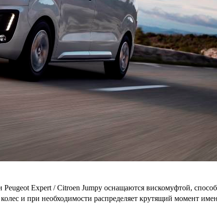
 и Peugeot Expert / Citroen Jumpy оснащаются вискомуфтой, спос
колес и при необходимости распределяет крутящий момент именн