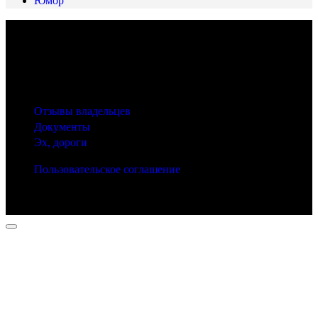
Юмор
© 2025 Carfactum.ru
Другие рубрики
Отзывы владельцев
Документы
Эх, дороги
Пользовательское соглашение