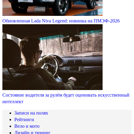
Обновленная Lada Niva Legend: новинка на ПМЭФ-2026
Состояние водителя за рулём будет оценивать искусственный
интеллект
Записи на полях
Рейтинги
Вело и мото
Дизайн и тюнинг