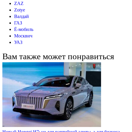
ZAZ
Zotye
Валдай
ГАЗ
Ё-мобиль
Москвич
УАЗ
Вам также может понравиться
Новый Hongqi H7: не для партийной элиты, а для бизнеса