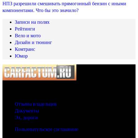
НПЗ разрешили смешивать прямогонный бензин с иными
компонентами. Что бы это значило?
Записи на полях
Рейтинги
Вело и мото
Дизайн и тюнинг
Комтранс
Юмор
© 2025 Carfactum.ru
Другие рубрики
Отзывы владельцев
Документы
Эх, дороги
Пользовательское соглашение