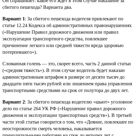
Он спрашивает: какое его ждет в этом случае наказание за
сбитого пешехода? Варианта два.
Вариант 1
: За сбитого пешехода водителя привлекают по
статье 12.24 Кодекса об административных правонарушениях
(«Нарушение Правил дорожного движения или правил
эксплуатации транспортного средства, повлекшее
причинение легкого или средней тяжести вреда здоровью
потерпевшего»).
Сломанная голень — это, скорее всего, часть 2 данной статьи
(«средняя тяжесть»). В этом случае водитель будет наказан
административным штрафом в размере от десяти тысяч до
двадцати пяти тысяч рублей или лишением права управления
транспортными средствами на срок от полутора до двух лет.
Вариант 2
: За сбитого пешехода водителю «шьют» уголовное
дело по статье 264 УК РФ («Нарушение правил дорожного
движения и эксплуатации транспортных средств»). В третьей
части этой статьи говорится о том, что «Деяние, повлекшее по
неосторожности смерть человека, наказывается
принудительными работами на срок до четырех лет с