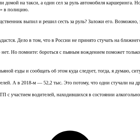
и домой на такси, а один сел за руль автомобиля каршеринга. Н
л» в полицию.
твенник выпил и решил сесть за руль? Заложи его. Возможно, эт
дастся. Дело в том, что в России не принято стучать на ближне
 — нет. Но помните: бороться с пьяным вождением поможет толь
яной езды и сообщать об этом куда следует, тогда, я думаю, с
елей. А в 2018-м — 52,2 тыс. Это потому, что одни стучали на д
П с участием водителей, находившихся в состоянии алкогольног